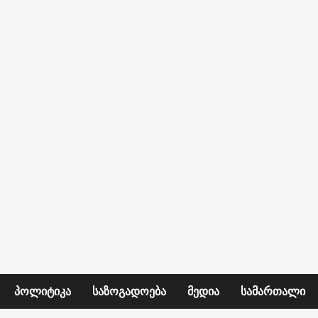
ᲞᲝᲚᲘᲢᲘᲙᲐ
ᲡᲐᲖᲝᲒᲐᲓᲝᲔᲑᲐ
ᲛᲔᲓᲘᲐ
ᲡᲐᲛᲐᲠᲗᲐᲚᲘ