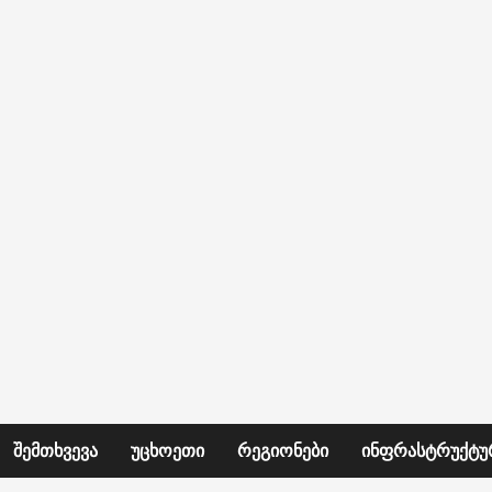
ᲨᲔᲛᲗᲮᲕᲔᲕᲐ
ᲣᲪᲮᲝᲔᲗᲘ
ᲠᲔᲒᲘᲝᲜᲔᲑᲘ
ᲘᲜᲤᲠᲐᲡᲢᲠᲣᲥᲢᲣ