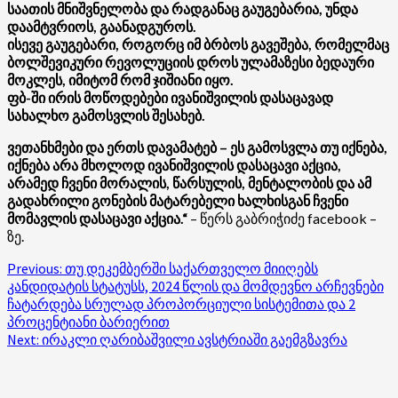
საათის მნიშვნელობა და რადგანაც გაუგებარია, უნდა
დაამტვრიოს, გაანადგუროს.
ისევე გაუგებარი, როგორც იმ ბრბოს გავეშება, რომელმაც
ბოლშევიკური რევოლუციის დროს ულამაზესი ბედაური
მოკლეს, იმიტომ რომ ჯიშიანი იყო.
ფბ-ში ირის მოწოდებები ივანიშვილის დასაცავად
სახალხო გამოსვლის შესახებ.
ვეთანხმები და ერთს დავამატებ – ეს გამოსვლა თუ იქნება,
იქნება არა მხოლოდ ივანიშვილის დასაცავი აქცია,
არამედ ჩვენი მორალის, წარსულის, მენტალობის და ამ
გადახრილი გონების მატარებელი ხალხისგან ჩვენი
მომავლის დასაცავი აქცია.“
– წერს გაბრიჭიძე facebook –
ზე.
Post
Previous:
თუ დეკემბერში საქართველო მიიღებს
კანდიდატის სტატუსს, 2024 წლის და მომდევნო არჩევნები
navigation
ჩატარდება სრულად პროპორციული სისტემითა და 2
პროცენტიანი ბარიერით
Next:
ირაკლი ღარიბაშვილი ავსტრიაში გაემგზავრა