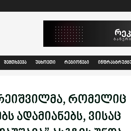
ᲨᲔᲛᲗᲮᲕᲔᲕᲐ
ᲣᲪᲮᲝᲔᲗᲘ
ᲠᲔᲒᲘᲝᲜᲔᲑᲘ
ᲘᲜᲤᲠᲐᲡᲢᲠᲣᲥᲢ
დარეიშვილმა, რომელიც
ს ადამიანებს, ვისაც