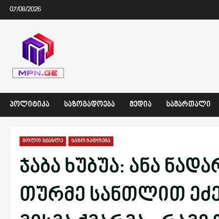
Skip
07/08/2026
to
content
ᲞᲝᲚᲘᲢᲘᲙᲐ
ᲡᲐᲖᲝᲒᲐᲓᲝᲔᲑᲐ
ᲛᲔᲓᲘᲐ
ᲡᲐᲛᲐᲠᲗᲐᲚᲘ
ბოლო სიახლე
საზოგადოება
ჯაბა ხუბუა: ანა ნა
თურმე სანთლით ეძებ