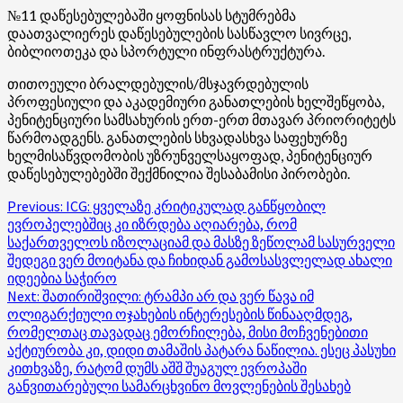
№11 დაწესებულებაში ყოფნისას სტუმრებმა
დაათვალიერეს დაწესებულების სასწავლო სივრცე,
ბიბლიოთეკა და სპორტული ინფრასტრუქტურა.
თითოეული ბრალდებულის/მსჯავრდებულის
პროფესიული და აკადემიური განათლების ხელშეწყობა,
პენიტენციური სამსახურის ერთ-ერთ მთავარ პრიორიტეტს
წარმოადგენს. განათლების სხვადასხვა საფეხურზე
ხელმისაწვდომობის უზრუნველსაყოფად, პენიტენციურ
დაწესებულებებში შექმნილია შესაბამისი პირობები.
Post
Previous:
ICG: ყველაზე კრიტიკულად განწყობილ
ევროპელებშიც კი იზრდება აღიარება, რომ
navigation
საქართველოს იზოლაციამ და მასზე ზეწოლამ სასურველი
შედეგი ვერ მოიტანა და ჩიხიდან გამოსასვლელად ახალი
იდეებია საჭირო
Next:
შათირიშვილი: ტრამპი არ და ვერ წავა იმ
ოლიგარქიული ოჯახების ინტერესების წინააღმდეგ,
რომელთაც თავადაც ემორჩილება, მისი მოჩვენებითი
აქტიურობა კი, დიდი თამაშის პატარა ნაწილია. ესეც პასუხი
კითხვაზე, რატომ დუმს აშშ შუაგულ ევროპაში
განვითარებული სამარცხვინო მოვლენების შესახებ