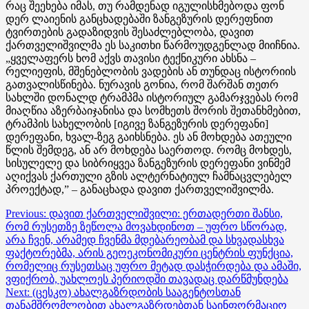
რაც შეეხება იმას, თუ რამდენად იგულისხმებოდა ფონ
დერ ლაიენის განცხადებაში ზანგეზურის დერეფნით
ტვირთების გადაზიდვის შესაძლებლობა, დავით
ქართველიშვილმა ეს საკითხი წარმოუდგენლად მიიჩნია.
„ყველაფერს ხომ აქვს თავისი ტექნიკური ახსნა –
რელიეფის, მშენებლობის ვადების ან თუნდაც ისტორიის
გათვალისწინება. ნურავის გონია, რომ შარშან თეთრ
სახლში დონალდ ტრამპმა ისტორიულ გამარჯვებას რომ
მიაღწია აზერბაიჯანისა და სომხეთს შორის შეთანხმებით,
ტრამპის სახელობის [იგივე ზანგეზურის დერეფანი]
დერეფანი, ხვალ-ზეგ გაიხსნება. ეს ან მოხდება ათეული
წლის შემდეგ, ან არ მოხდება საერთოდ. რომც მოხდეს,
სისულელე და სიბრიყვეა ზანგეზურის დერეფანი ვინმემ
აღიქვას ქართული გზის ალტერნატიულ ჩამნაცვლებელ
პროექტად,” – განაცხადა დავით ქართველიშვილმა.
Post
Previous:
დავით ქართველიშვილი: ერთადერთი შანსი,
რომ რუსეთზე ზეწოლა მოვახდინოთ – უფრო სწორად,
navigation
არა ჩვენ, არამედ ჩვენმა მდებარეობამ და სხვადასხვა
ფაქტორებმა, არის გეოეკონომიკური ცენტრის ფუნქცია,
რომელიც რუსეთსაც უფრო მეტად დასჭირდება და ამაში,
ვფიქრობ, უახლოეს პერიოდში თავადაც დარწმუნდება
Next:
(ცესკო) ახალგაზრდობის სააგენტოსთან
თანამშრომლობით ახალგაზრდებთან საინფორმაციო