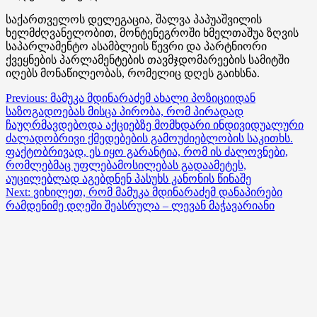
საქართველოს დელეგაცია, შალვა პაპუაშვილის
ხელმძღვანელობით, მონტენეგროში ხმელთაშუა ზღვის
საპარლამენტო ასამბლეის წევრი და პარტნიორი
ქვეყნების პარლამენტების თავმჯდომარეების სამიტში
იღებს მონაწილეობას, რომელიც დღეს გაიხსნა.
Post
Previous:
მამუკა მდინარაძემ ახალი პოზიციიდან
საზოგადოებას მისცა პირობა, რომ პირადად
navigation
ჩაუღრმავდებოდა აქციებზე მომხდარი ინდივიდუალური
ძალადობრივი ქმედებების გამოუძიებლობის საკითხს.
ფაქტობრივად, ეს იყო გარანტია, რომ ის ძალოვნები,
რომლებმაც უფლებამოსილებას გადაამეტეს,
აუცილებლად აგებდნენ პასუხს კანონის წინაშე
Next:
ვიხილეთ, რომ მამუკა მდინარაძემ დანაპირები
რამდენიმე დღეში შეასრულა – ლევან მაჭავარიანი