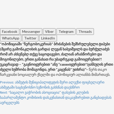
Facebook
Messenger
Viber
Telegram
Threads
WhatsApp
Twitter
LinkedIn
“ოპოზიციაში “ჩერგობოკერიას” ბრძანების შემსრულებელი ტიპები
(მცირე გამონაკლისის გარდა) ლევან ხაბეიშვილს და ბურჭულაძეს
რომ არ ახსენებღ თქვე საცოდავებო, ძალიან არასწორებო და
მოგონილებო, ერთი განახათ რა უბადრუკად გამოიყურებით?!
უკაცრავად – “გავნოიყურებით “ანუ “гавноიყურებით”(ჯანსუღის ერთი
ძველი ხუმრობა მომაგონდა, ერთ “კაცუნას” უთხრა)”–
წერს თაკო
ჩარკვიანი სოციალურ ქსელში და ოპოზიციურ ალიანსს მიმართავს.
Post
Previous:
ახმეტის მუნიციპალიტეტის მერი ალექსი ფიცხელაური
ახმეტაში საცხენოსნო სეზონის გახსნას დაესწრო
navigation
Next:
“საცალო ვაჭრობის ასოციაცია” ფასების კლების
საპარლამენტო კომისიის დასკვნასთან დაკავშირებით განცხადებას
ავრცელებს