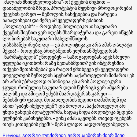
„ძალიან მნიშვნელოვანია“-ო! ქვეყნის შიგნით —
დაძაბულობის ზრდა, პროტესტის მუდმივი პროვოცირება!
ქვეყნის გარეთ — ზეწოლის, სანქციების და ჩარევის
წახალისება! და მერე ამ ყველაფერს ეძახიან
„პოლიტიკას“? – როდესაც პოლიტიკოსი საკუთარი
ქვეყნის შიგნით ვერ იღებს მხარდაჭერას და გარეთ იწყებს
ლობირებას საკუთარი სახელმწიფოს
დასასანქცირებლად — ეს პოლიტიკა კი არა ამას ღალატი
ჰქვია! – როდესაც ბრიტანეთის ელჩთან შეხვედრას
„წარმატებულს“ უწოდებენ — საზოგადოებას აქვს სრული
უფლება იკითხოს: რაზე შეთანხმდით? ვის ინტერესშია
თქვენი შეთანხმება? და რატომ ემთხვევა ეს ყველაფერი
ყოველთვის ზეწოლის სცენარს საქართველოს მიმართ? ეს
არ არის უბრალოდ ოპოზიცია. ეს არის პოლიტიკური
ჯგუფი, რომელიც საკუთარ დღის წესრიგს ვერ ამყარებს
ხალხზე და ამიტომ ეძებს მხარდაჭერას გარეთ —
ნებისმიერ ფასად. მოსახლეობის ბედით თამაშობენ და
ამით “ჯიბეს ისქელებენ”! და ბოლოს , საქართველო არ
უნდა გახდეს პლატფორმა, სადაც შიდა პოლიტიკა წყდება
ელჩების კაბინეტებში. – ვინც ამას აკეთებს, თავად იყენებს
თავს კითხვების ქვეშ!“- წერს ლადო სადღობელაშვილი.
Post
Previous:
გიორგი ცუცქირიძე: ევროკავშირის მიერ შავი