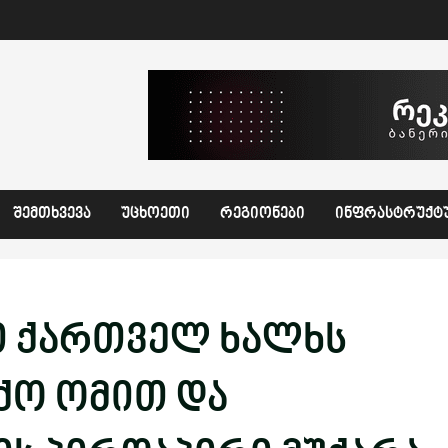
ᲨᲔᲛᲗᲮᲕᲔᲕᲐ
ᲣᲪᲮᲝᲔᲗᲘ
ᲠᲔᲒᲘᲝᲜᲔᲑᲘ
ᲘᲜᲤᲠᲐᲡᲢᲠᲣᲥᲢ
ი ქართველ ხალხს
ქო ომით და