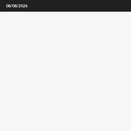
Skip
08/08/2026
to
content