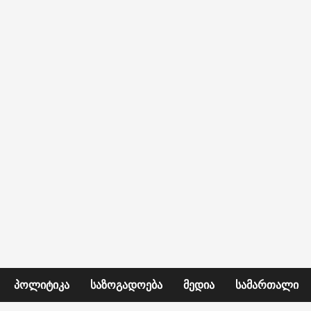
ᲞᲝᲚᲘᲢᲘᲙᲐ
ᲡᲐᲖᲝᲒᲐᲓᲝᲔᲑᲐ
ᲛᲔᲓᲘᲐ
ᲡᲐᲛᲐᲠᲗᲐᲚᲘ