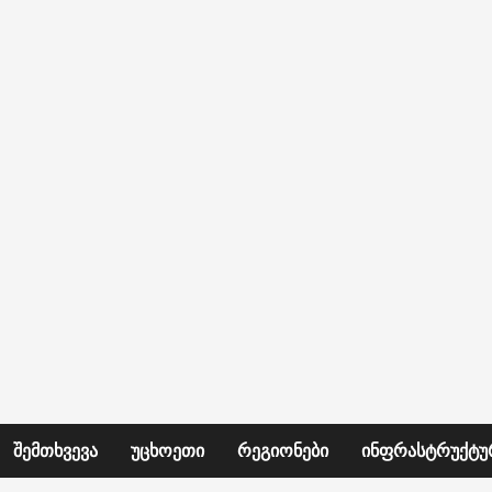
ᲨᲔᲛᲗᲮᲕᲔᲕᲐ
ᲣᲪᲮᲝᲔᲗᲘ
ᲠᲔᲒᲘᲝᲜᲔᲑᲘ
ᲘᲜᲤᲠᲐᲡᲢᲠᲣᲥᲢᲣ