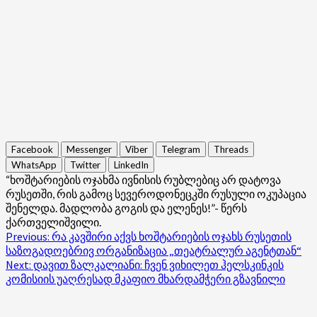
Facebook
Messenger
Viber
Telegram
Threads
WhatsApp
Twitter
LinkedIn
“ხოშტარიების ოჯახმა ივნისის რუბლებიც არ დატოვა
რუსეთში, რის გამოც სევეროდონეცკში რუსული ოკუპაცია
შენელდა. მადლობა გოგის და ელენეს!”- წერს
ქართველიშვილი.
Post
Previous:
რა კავშირი აქვს ხოშტარიების ოჯახს რუსეთის
საზოგადოებრივ ორგანიზაცია „თეატრალურ აგენტთან“
navigation
Next:
დავით ზალკალიანი: ჩვენ ვიხილეთ ჰელსკინკის
კომისიის უაღრესად მკაფიო მხარდამჭერი გზავნილი