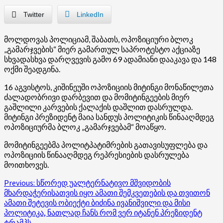
Twitter
LinkedIn
მოლდოვას პოლიციამ, შაბათს, ოპოზიციური ბლოკ
„გამარჯვების“ მიერ გამართულ საპროტესტო აქციაზე
სხვადასხვა დარღვევის გამო 69 ადამიანი დააკავა და 148
ოქმი შეადგინა.
16 აგვისტოს, კიშინეუში ოპოზიციის მიტინგი მონაწილეთა
ძალადობრივი დარბევით და მომიტინგეების მიერ
გაშლილი კარვების ქალაქის დაშლით დასრულდა.
მიტინგი პრეზიდენტ მაია სანდუს პოლიტიკის წინააღმდეგ
ოპოზიციურმა ბლოკ „გამარჯვებამ“ მოაწყო.
მომიტინგეებმა პოლიტპატიმრების გათავისუფლება და
ოპოზიციის წინააღმდეგ რეპრესიების დასრულება
მოითხოვეს.
Post
Previous:
სწორედ უალტერნატივო მშვიდობის
მხარდაჭერისათვის იყო ამათი შემკვეთების და თვითონ
navigation
ამათი შეტევის ობიექტი ბიძინა ივანიშვილი და მისი
პოლიტიკა, ნათლად ჩანს რომ ვერ იტანენ პრეზიდენტ
ტრამპს