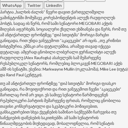
WhatsApp
Twitter
LinkedIn
პარტია „ხალხის ძალის“ წევრი დავით ქართველიშვილი
ვაშინგტონში მომუშავე კორესპონდენტის ალექს რაუფოღლუს
პოსტს, სადაც ის წერს, რომ სამი სენატორი MEGOBARI აქტის
მიღებას აფერხებს, სოციალური ქსელით ეხმიანება და წერს, რომ თუ
ამ ანტიქართულ ფრონტზეც “დიპ სთეიტმა” მორიგი მარცხი
განიცადა, რით უნდა ვანუგეშოთ “აკაცუკები” არ იცის. „თუ კრიზისი
სისტემურია, ეშმაკი არა დეტალებშია, არამედ თავად იქცევა
დეტალად. ამჯერად ცნობილი ლიბერალი ჟურნალისტი ალექს
რაუფოღლუ (Alex Raufoglu) ასახელებს სამ მემარჯვენე
რესპუბლიკელ სენატორს, რომლებიც ბლოკავენ MEGOBARI აქტს
აშშ-ის სენატში, ესენია: Markwayne Mullin (ოკლაჰომა), Mike Lee (იუტა)
და Rand Paul (კენტუკი).
თუ ამ ანტიქართულ ფრონტზეც “დიპ სთეიტმა” მორიგი ფიასკო
განიცადა, რა მოვიფიქროთ და რით ვანუგეშოთ ჩვენი “აკაცუკები”
მართლაც რომ არ ვიცი. ეს სამივე სენატორი წარმოდგენენ
რეპუბლიკური პარტიის მემარჯვენე ფრთას, რომელიც ცნობილია
თავისი კონსერვატიული და სკეპტიკური პოზიციებით,
განსაკუთრებით სხვა ქვეყნების საშინაო საქმეებში ჩარევისა თუ
სანქციების დაწესების საკითხებში. ამ სამი სენატორის
წინააღმდეგობის მიუხედავად, მოსალოდნელია, რომ სენატის