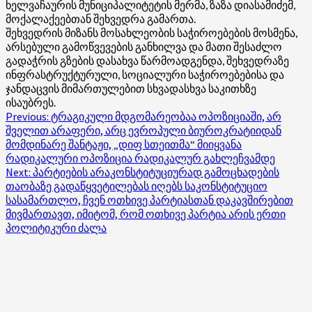
ხელვაჩაურის მუნიციპალიტეტის მერმა, ზაზა დიასამიძემ,
მოქალაქეებთან შეხვედრა გამართა.
შეხვედრის მიზანს მოსახლეობის საჭიროებების მოსმენა,
არსებული გამოწვევების განხილვა და მათი შესაძლო
გადაჭრის გზების დასახვა წარმოადგენდა, შეხვედრაზე
ინფრასტრუქტურული, სოციალური საჭიროებებისა და
ჯანდაცვის მიმართულებით სხვადასხვა საკითხზე
ისაუბრეს.
Post
Previous:
ტრაგიკული მდგომარეობაა ოპოზიციაში, არ
შველით არაფერი, არც ევროპული ბიუროკრატიიდან
navigation
მომდინარე შანტაჟი, „დიფ სთეითმა“ მიიყვანა
რადიკალური ოპოზიცია რადიკალურ გახლეჩვამდე
Next:
პარტიების არაკონსტიტუციურად გამოცხადების
თაობაზე გადაწყვეტილებას იღებს საკონსტიტუციო
სასამართლო, ჩვენ ოთხივე პარტიასთან დაკავშირებით
მივმართავთ, იმიტომ, რომ ოთხივე პარტია არის ერთი
პოლიტიკური ძალა