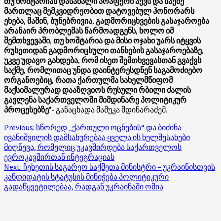
თუ ხოშტარიას დასამალი არაფერი აქვს და საქმე
მართლაც მემკვიდრეობით დატოვებულ ჰონორარს
ეხება, მაშინ, ბუნებრივია, გადმორიცხვების გასაჯაროება
არანაირ პრობლემას წარმოადგენს, ხოლო იმ
შემთხვევაში, თუ ხოშტარია და მისი ოჯახი უარს იტყვის
რუსეთიდან გადმორიცხული თანხების გასაჯაროებაზე,
უკვე უდავო გახდება, რომ ისეთ შემთხვევასთან გვაქვს
საქმე, რომლითაც უნდა დაინტერესდნენ საგამოძიებო
ორგანოებიც, რათა ქართულმა სახელმწიფომ
მაქსიმალურად დააზღვიოს რუსული რბილი ძალის
გავლენა საქართველოში მიმდინარე პოლიტიკურ
პროცესებზე”-
განაცხადა მამუკა მდინარაძემ.
Post
Previous:
სწორედ „ქართული ოცნების“ და ბიძინა
ივანიშვილის დამსახურებაა ყველა ის ხელშესახები
navigation
მიღწევა, რომელიც უკავშირდება საქართველოს
ევროკავშირთან ინტეგრაციას
Next:
ჩეხეთის საგარეო საქმეთა მინისტრი – უკრაინისთვის
კანდიდატის სტატუსის მინიჭება პოლიტიკური
გადაწყვეტილებაა, რადგან უკრაინაში ომია