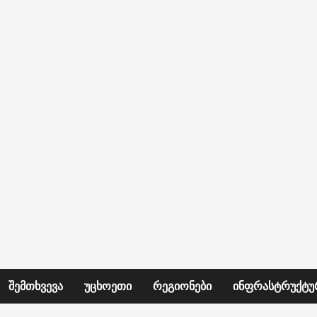
ᲨᲔᲛᲗᲮᲕᲔᲕᲐ
ᲣᲪᲮᲝᲔᲗᲘ
ᲠᲔᲒᲘᲝᲜᲔᲑᲘ
ᲘᲜᲤᲠᲐᲡᲢᲠᲣᲥᲢᲣ