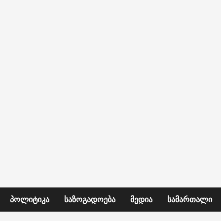
ᲞᲝᲚᲘᲢᲘᲙᲐ
ᲡᲐᲖᲝᲒᲐᲓᲝᲔᲑᲐ
ᲛᲔᲓᲘᲐ
ᲡᲐᲛᲐᲠᲗᲐᲚᲘ