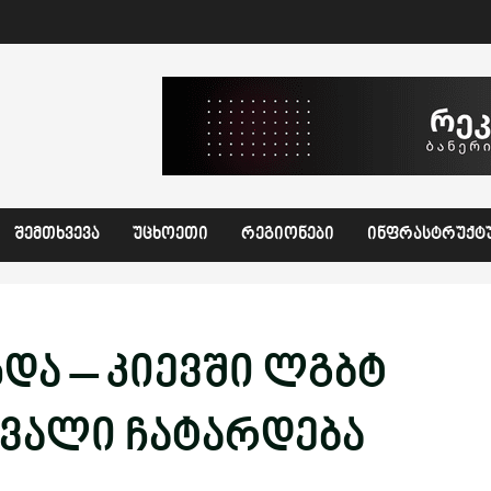
ᲨᲔᲛᲗᲮᲕᲔᲕᲐ
ᲣᲪᲮᲝᲔᲗᲘ
ᲠᲔᲒᲘᲝᲜᲔᲑᲘ
ᲘᲜᲤᲠᲐᲡᲢᲠᲣᲥᲢ
ხდა – კიევში ლგბტ
ვალი ჩატარდება