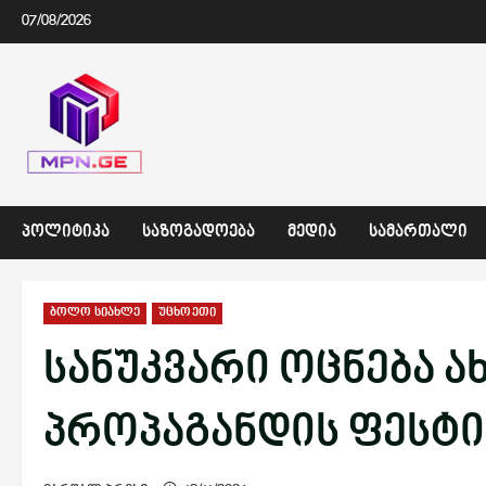
Skip
07/08/2026
to
content
ᲞᲝᲚᲘᲢᲘᲙᲐ
ᲡᲐᲖᲝᲒᲐᲓᲝᲔᲑᲐ
ᲛᲔᲓᲘᲐ
ᲡᲐᲛᲐᲠᲗᲐᲚᲘ
ბოლო სიახლე
უცხოეთი
სანუკვარი ოცნება ა
პროპაგანდის ფესტი