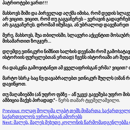
პატრიოტები ვართ!!!
მახსოვს შიში და პირველად აღქმა იმისა, რომ დედის სლავუ
არ ვიცით. ვიცით, რომ თუ გაგვაჩერეს – ვერავინ გადავრჩე
არ გაგვაჩერეს. დროშამ იმუშავა, ან უბრალოდ დავეზარეთ 
მერე, მახსოვს, შუა თბილისში, სლავური აქცენტით მოსაუბრ
მისამართით ზოგჯერ…
დღემდე ეთნიკური ნიშნით ხალხის დევნაში რომ გამოხატავს
ისტორიის ფურცლებთან ერთად) ჩვენს ისტორიაში არ შეფა
რა დასკვნა გამოვიტანეთ ამ ყველაფრისგან ერმა? ვიცით?
მარტო სსრკ-საც ნუ დავაბრალებთ ეთნიკურ შუღლს (იმან რა
დავიწყოთ.
თუ მაღაზიებში (ან უფრო ფბზე – აწ უკვე) გავეშება უფრო 
ამბიცია მაქვს პირადად.”
– წერს თამარ ტყეშელაშვილი.
Post
Previous:
ოლაფ შოლცმა ლგბტ თემს მიმართა: საქართველომ
საქართველოს ევროპისგან აშორებს
navigation
Next:
მალეს, მალეს მეხუთე კოლონის წარმომადგენლებმა 