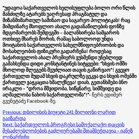
“უდავოა საქართველოს ხელისუფლება ბოლო ორი წლის
მანძილზე ატარებს უაღრესად პრაგმატულ და
მიზანმიმართულ საშინაო და საგარეო პოლიტიკას! რაც
მიმდინარე მსოფლიო ახალი გადანაწილების ფონზე
მდგომარეობს შემდეგში – ბალანსირება სამყაროს
ოთხივე მხარეს შორის, რამაც საბოლოოდ უნდა
მოიტანოს საქართველოს სახელმწიფოებრიობის და
მოსახლეობის ფიზიკური გადარჩენა! როდესაც
საქართველოს ახალ პრემიერს ვუსმენდი უნებლიედ
გამახსენდა დიდი კონსტანტინეს სიტყვები: “სხვის ომში
მხოლოდ შლეგებს შეუძლიათ თავის გაწირვაო”! გვეყო
ქართველთ მუდამ სხვის დაკრულზე ცეკვა და სხვის ომებში
ქართველ ვაჟკაცთა ხმალქნევა! დიახ, გეთანხმები ბნო
ირაკლი – “დროა მშვიდობა, სიწყნარე, სიმშვიდე და
აღმავლობა ნახოს საქართველომა”!”-
წერს ედიშერ
გვენეტაძე Facebook-ზე.
Post
Previous:
თბილისის ბიუჯეტი 241 მილიონი ლარით
გაიზარდა
navigation
Next:
საქართველოს პროგრესი სამოქალაქო დაცვის
შესაძლებლობების გაძლიერებაში შთამბეჭდავია – იანეზ
ლენარჩიჩი