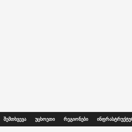
ᲨᲔᲛᲗᲮᲕᲔᲕᲐ
ᲣᲪᲮᲝᲔᲗᲘ
ᲠᲔᲒᲘᲝᲜᲔᲑᲘ
ᲘᲜᲤᲠᲐᲡᲢᲠᲣᲥᲢᲣ