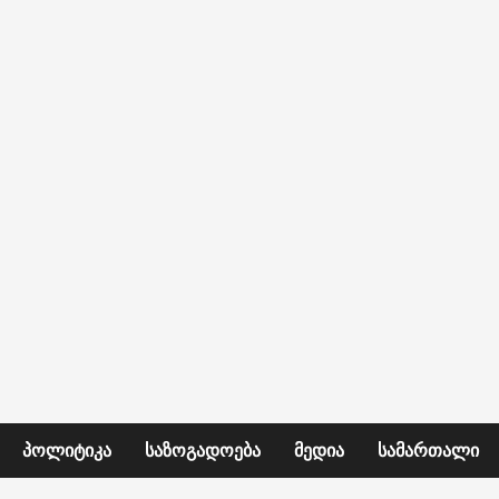
ᲞᲝᲚᲘᲢᲘᲙᲐ
ᲡᲐᲖᲝᲒᲐᲓᲝᲔᲑᲐ
ᲛᲔᲓᲘᲐ
ᲡᲐᲛᲐᲠᲗᲐᲚᲘ