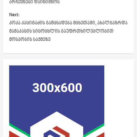
s
არჩევნები დაინიშნოს
t
Next:
კოკა კაციტაძის განცხადება მცხეთაში, ახალგაზრდა
n
მამაკაცის სიცოცხლის გაუფრთხილებლობით
a
მოსპობის საქმეზე
v
i
g
a
t
i
o