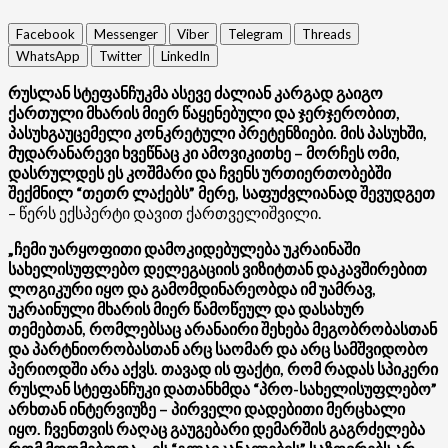
Facebook
Messenger
Viber
Telegram
Threads
WhatsApp
Twitter
LinkedIn
რუსლან სტეფანჩუკმა ასევე ძალიან კარგად გაიგო
ქართული მხარის მიერ წაყენებული და ჯერჯერობით,
პასუხგაუცემელი კონკრეტული პრეტენზიები. მის პასუხში,
მუდარანარევი ხვეწნაც კი ამოვიკითხე – მორჩეს ომი,
დასრულდეს ეს კოშმარი და ჩვენს ურთიერთობებში
შექმნილ “თეთრ ლაქებს” მერე, საფუძვლიანად შევუდგეთ
– წერს ექსპერტი დავით ქართველიშვილი.
„ჩემი უარყოფითი დამოკიდებულება უკრაინაში
სახელისუფლებო დელეგაციის ვიზიტთან დაკავშირებით
ლოგიკური იყო და გამომდინარეობდა იმ უამრავ,
უკრაინული მხარის მიერ წამოწეულ და დასახურ
თემებთან, რომლებსაც არანაირი შეხება მეგობრობასთან
და პარტნიორობასთან არც საომარ და არც სამშვიდობო
პერიოდში არა აქვს. თავად ის ფაქტი, რომ რადას სპიკერი
რუსლან სტეფანჩუკი დათანხმდა “პრო-სახელისუფლებო”
არხთან ინტერვიუზე – პირველი დადებითი მერცხალი
იყო. ჩვენთვის რაღაც გაუგებარი დემარშის გაგრძელება