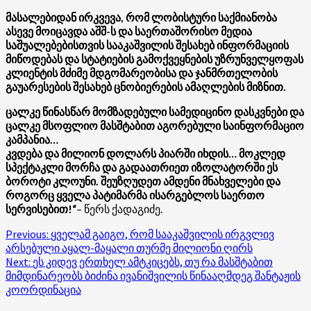
მასალებიდან ირკვევა, რომ ლობისტური საქმიანობა
ასევე მოიცავდა აშშ-ს და საერთაშორისო მედია
საშუალებებისთვის სააკაშვილის შესახებ ინფორმაციის
მიწოდებას და სტატიების გამოქვეყნების უზრუნველყოფას
კლიენტის მძიმე მდგომარეობისა და ჯანმრთელობის
გაუარესების შესახებ ცნობიერების ამაღლების მიზნით.
ცალკე წინასწარ მომზადებული სამედიცინო დასკვნები და
ცალკე მსოფლიო მასშტაბით აგორებული საინფორმაციო
კამპანია…
კვდება და მილიონ დოლარს პიარში იხდის… მოკლედ
სპექტაკლი მორჩა და გადაათრიეთ იზოლატორში ეს
ბოროტი კლოუნი. შეუზღუდეთ ამდენი მნახველები და
როგორც ყველა პატიმარმა ისარგებლოს საერთო
სერვისებით!“
– წერს ქადაგიძე.
Post
Previous:
ყველამ გაიგო, რომ სააკაშვილის ირგვლივ
არსებული აყალ-მაყალი თურმე მილიონი ღირს
navigation
Next:
ეს კიდევ ერთხელ ამტკიცებს, თუ რა მასშტაბით
მიმდინარეობს ბიძინა ივანიშვილის წინააღმდეგ შანტაჟის
კოორდინაცია