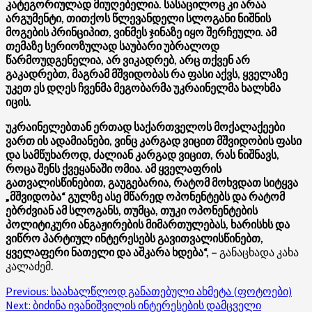
კატეგორიულად მიუღებელია. სასაცილოც კი არაა
არგუმენტი, თითქოს წლევანდელი სლოგანი ნიშნის
მოგების პრინციპით, ვინმეს ჯინაზე იყო შერჩეული. ამ
თემაზე სერიოზულად საუბარი უბრალოდ
წარმოუდგენელია, არ ვიკადრებ, არც თქვენ არ
გაკადრებთ, მაგრამ მშვიდობას რა ფასი აქვს, ყველაზე
უკეთ ეს დღეს ჩვენმა მეგობარმა უკრაინელმა ხალხმა
იცის.
უკრაინელებთან ერთად საქართველოს მოქალაქეები
ვართ ის ადამიანები, ვინც კარგად ვიცით მშვიდობის ფასი
და სამწუხაროდ, ძალიან კარგად ვიცით, რას ნიშნავს,
როცა შენს ქვეყანაში ომია. ამ ყველაფრის
გათვალისწინებით, გაუგებარია, რატომ მოხვდათ სიტყვა
„მშვიდობა“ გულზე ასე მწარედ ოპონენტებს და რატომ
ებრძვიან ამ სლოგანს, თუმცა, თუკი ოპონენტების
პოლიტიკური ანგაჟირების მიმართულებას, ხარისხს და
ვიწრო პარტიულ ინტერესებს გავითვალისწინებთ,
ყველაფერი ნათელი და აშკარა ხდება“, –
განაცხადა კახა
კალაძემ.
Post
Previous:
საახალწლოდ განათებული ახმეტა (ფოტოები)
Next:
ბიძინა ივანიშვილის ინტერესების დამცველი