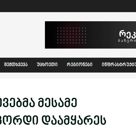
ᲨᲔᲛᲗᲮᲕᲔᲕᲐ
ᲣᲪᲮᲝᲔᲗᲘ
ᲠᲔᲒᲘᲝᲜᲔᲑᲘ
ᲘᲜᲤᲠᲐᲡᲢᲠᲣᲥᲢ
ევებმა მესამე
კორდი დაამყარეს