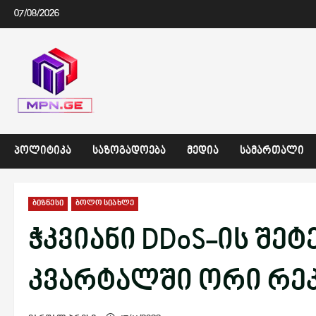
Skip
07/08/2026
to
content
ᲞᲝᲚᲘᲢᲘᲙᲐ
ᲡᲐᲖᲝᲒᲐᲓᲝᲔᲑᲐ
ᲛᲔᲓᲘᲐ
ᲡᲐᲛᲐᲠᲗᲐᲚᲘ
ბიზნესი
ბოლო სიახლე
ჭკვიანი DDoS-ის შეტ
კვარტალში ორი რე