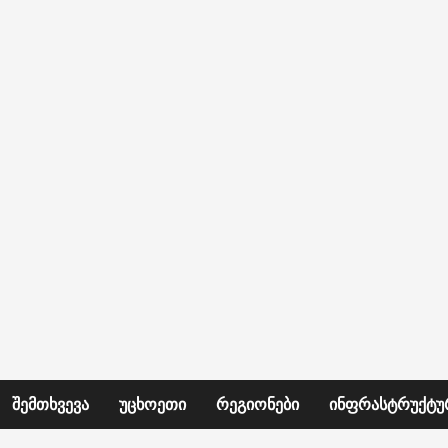
ᲨᲔᲛᲗᲮᲕᲔᲕᲐ
ᲣᲪᲮᲝᲔᲗᲘ
ᲠᲔᲒᲘᲝᲜᲔᲑᲘ
ᲘᲜᲤᲠᲐᲡᲢᲠᲣᲥᲢᲣ