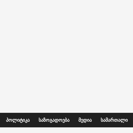
ᲞᲝᲚᲘᲢᲘᲙᲐ
ᲡᲐᲖᲝᲒᲐᲓᲝᲔᲑᲐ
ᲛᲔᲓᲘᲐ
ᲡᲐᲛᲐᲠᲗᲐᲚᲘ