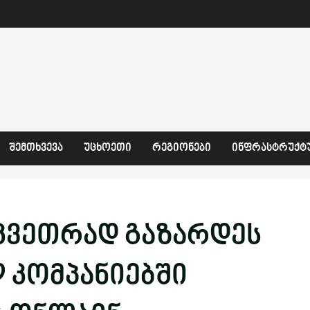
ᲨᲔᲛᲗᲮᲕᲔᲕᲐ
ᲣᲪᲮᲝᲔᲗᲘ
ᲠᲔᲒᲘᲝᲜᲔᲑᲘ
ᲘᲜᲤᲠᲐᲡᲢᲠᲣᲥᲢ
კვეთრად გაზარდეს
 კომპანიებში