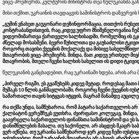
ვიცე-პრემიერმა, კულტურის მინისტრმა თეა წულუკიანმა გან
მისი თქმით, უკრაინის თავდაცვის სამინისტროს დაზვერვის
„გუშინ ვნახეთ გაუგონარი დეზინფორმაცია, თითქოს რუსეთ
კონტრაბანდისთვის, რაც კიდევ უფრო მნიშვნელოვანია ჩემთ
ვიდეომიმართვა ქართველი ხალხისადმი, რომელშიც ის ეკით
ძნელად მოსასმენი, ბევრი წუხილითა და გაუსაძლისი ტკივ
როგორც თავისი ქვეყნის მოქალაქე და მისივე სახელმწიფოს 
მთავრობის ვიცე-პრემიერს. მინდა, მათ კიდევ ერთხელ მივ
მთავრობის, მთელი ჩვენი ხალხის სახელით ის დიდი ტკივილ
წულუკიანის განცხადებით, რაც უკრაინაში ხდება, არის არ
„პირველ რიგში, ეს გვაწუხებს კიდევ მეტად, როდესაც მა
მუშაკს 10 წლის განმავლობაში, როგორც ჩვენი ქვეყნის ი
სამართალი თავის სიტყვას იტყვის, მაგრამ მანამდე აუცილე
რა თქმა უნდა, სამწუხაროა, რომ პატარა საქართველოს არ 
ქალბატონ ვერეშჩუკს ვუთხრა, ძვირფასო კოლეგავ, მინდა
გაავრცელა საქართველოს ფინანსთა სამინისტრომ და ეს ს
დანიშნულების მასალა, თუ საქონელი, არ ასცდეს მკაცრ სა
ვერ იქნება, თუ უკრაინა სამწუხაროდ ჯერ კიდევ ჩემი იუს
ვისურვებდი, რომ უკრაინის მთავრობა არ აჰყვეს კრიმინალე