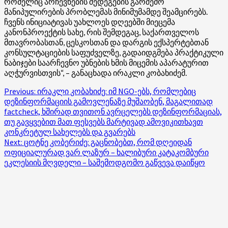
რომელიც არჩევნების შედეგების გარშემო
მანიპულირების პრობლემას მინიმუმამდე შეამცირებს.
ჩვენს ინიციატივას უახლოეს დღეებში მიეცემა
კანონპროექტის სახე, რის შემდეგაც, საქართველოს
მთავრობასთან,
ცესკოსთან
და დარგის ექსპერტებთან
კონსულტაციების საფუძველზე, გადაიდგმება პრაქტიკული
ნაბიჯები საარჩევნო უბნების ხმის მიცემის აპარატურით
აღჭურვისთვის“, – განაცხადა ირაკლი კობახიძემ.
Post
Previous:
ირაკლი კობახიძე: იმ NGO-ებს, რომლებიც
დეზინფორმაციის გამოვლენაზე მუშაობენ, მაგალითად
navigation
factcheck, ხშირად თვითონ ავრცელებს დეზინფორმაციას,
თუ გავყვებით მათ ფესვებს მარტივად ამოვიკითხავთ
კონკრეტულ სახელებს და გვარებს
Next:
ცოტნე კობერიძე: გაცნობებთ, რომ დღეიდან
ოფიციალურად ვარ ლაზურ – ხალიბური კატაკომბური
ეკლესიის მღვდელი – საშემოდგომო გაწვევა დაიწყო